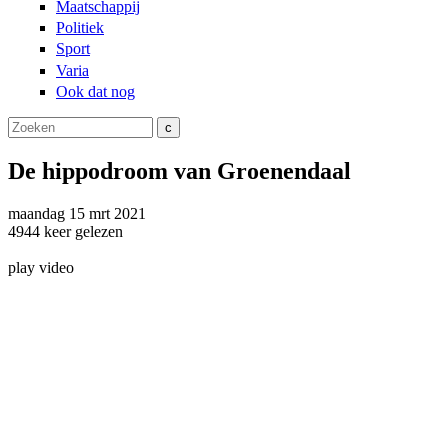
Maatschappij
Politiek
Sport
Varia
Ook dat nog
Zoeken
Zoekveld
De hippodroom van Groenendaal
maandag
15 mrt
2021
4944
keer gelezen
play video