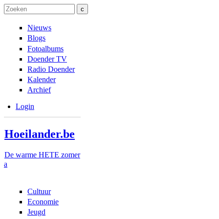
Overslaan en naar de inhoud gaan
Skip to navigation
Zoeken
Zoekveld
Nieuws
Blogs
Fotoalbums
Doender TV
Radio Doender
Kalender
Archief
Login
Hoeilander.be
De warme HETE zomer
a
Cultuur
Economie
Jeugd