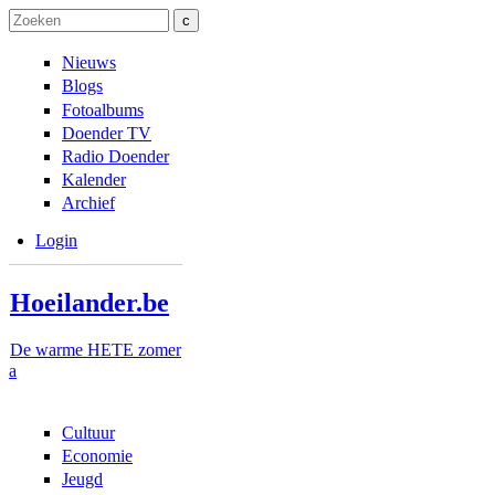
Overslaan en naar de inhoud gaan
Skip to navigation
Zoeken
Zoekveld
Nieuws
Blogs
Fotoalbums
Doender TV
Radio Doender
Kalender
Archief
Login
Hoeilander.be
De warme HETE zomer
a
Cultuur
Economie
Jeugd