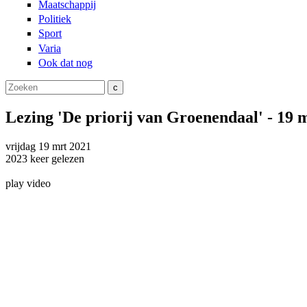
Maatschappij
Politiek
Sport
Varia
Ook dat nog
Zoeken
Zoekveld
Lezing 'De priorij van Groenendaal' - 19 
vrijdag
19 mrt
2021
2023
keer gelezen
play video