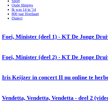
Sport
Oude filmpjes
Ik was 14 in '14
800 jaar Hoeilaart
Dialect
Foei, Minister (deel 1) - KT De Jonge Drui
Foei, Minister (deel 2) - KT De Jonge Drui
Iris Keijzer in concert II nu online te herb
Vendetta, Vendetta, Vendetta - deel 2 (vide