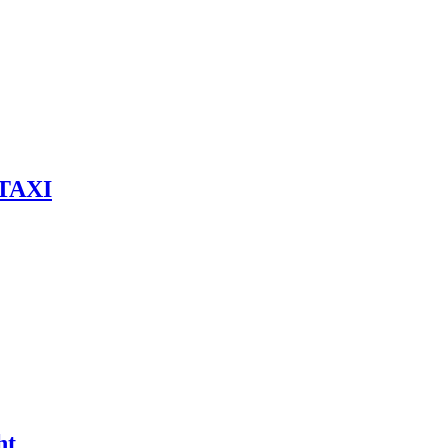
 TAXI
ht