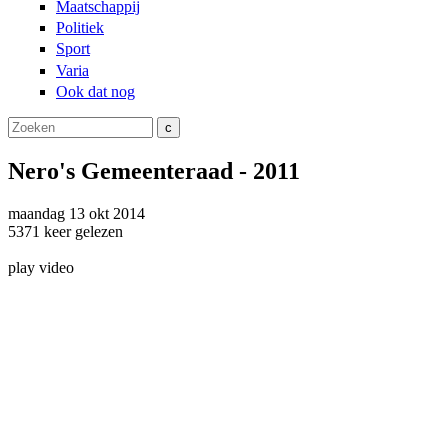
Maatschappij
Politiek
Sport
Varia
Ook dat nog
Zoeken
Zoekveld
Nero's Gemeenteraad - 2011
maandag
13 okt
2014
5371
keer gelezen
play video