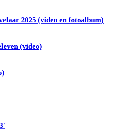
velaar 2025 (video en fotoalbum)
eleven (video)
o)
3'