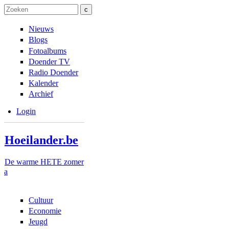
Overslaan en naar de inhoud gaan
Skip to navigation
Zoeken
Zoekveld
Nieuws
Blogs
Fotoalbums
Doender TV
Radio Doender
Kalender
Archief
Login
Hoeilander.be
De warme HETE zomer
a
Cultuur
Economie
Jeugd