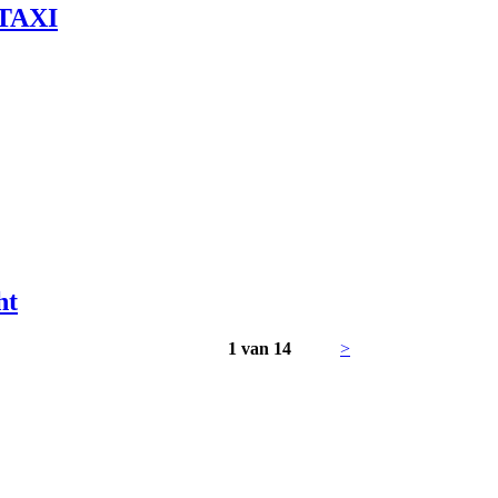
 TAXI
ht
1 van 14
>