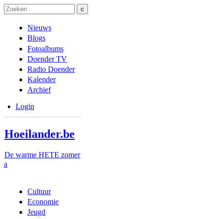
Overslaan en naar de inhoud gaan
Skip to navigation
Zoeken
Zoekveld
Nieuws
Blogs
Fotoalbums
Doender TV
Radio Doender
Kalender
Archief
Login
Hoeilander.be
De warme HETE zomer
a
Cultuur
Economie
Jeugd