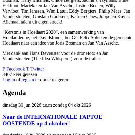
Bosman, Tiany Michiels, Chloë Bergiers, Jacintha Taymans, Eline
Eekhout, Marieke en Jan Van Assche, Justine Beelen, Willy
Vervloet, Tim Janssen, Wim Latui, Eddy Bergiers, Philip Maes, Jan
Vanderstraeten, Ghislain Goossens, Katrien Claes, Joppe en Kayla.
Allemaal talent uit eigen streek!
"Kerstmis in Hoeilaart 2020", een samenwerking van
Hoeilander.be, het Davidsfonds, het GC Felix Sohie en de gemeente
Hoeilaart naar een idee van Joris Bosman en Jan Van Assche.
Met dank aan Hans Deveuster voor de dronefoto en Jan
Vanderstraeten (The Idea Whisperer) voor de trailer.
F
Facebook
T
Twitter
3407
keer gelezen
Log in
of
registreer
om te reageren
Agenda
dinsdag 30 jun 2026
t.e.m
zondag 04 okt 2026
Naar de INTERNATIONALE TAPTOE
OOSTENDE op 4 oktober!