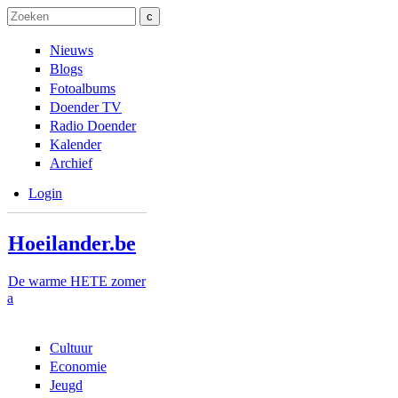
Overslaan en naar de inhoud gaan
Skip to navigation
Zoeken
Zoekveld
Nieuws
Blogs
Fotoalbums
Doender TV
Radio Doender
Kalender
Archief
Login
Hoeilander.be
De warme HETE zomer
a
Cultuur
Economie
Jeugd