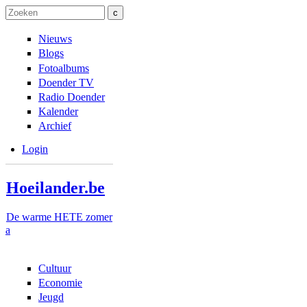
Overslaan en naar de inhoud gaan
Skip to navigation
Zoeken
Zoekveld
Nieuws
Blogs
Fotoalbums
Doender TV
Radio Doender
Kalender
Archief
Login
Hoeilander.be
De warme HETE zomer
a
Cultuur
Economie
Jeugd