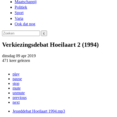
Maatschappij
Politiek
Sport
Varia
Ook dat nog
Zoeken
Zoekveld
Verkiezingsdebat Hoeilaart 2 (1994)
dinsdag
09 apr
2019
471
keer gelezen
play
pause
stop
mute
unmute
previous
next
Jeugddebat Hoeilaart 1994.mp3