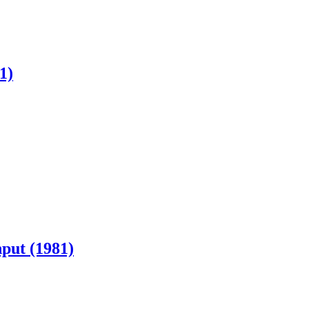
1)
put (1981)