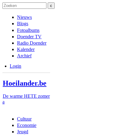
Overslaan en naar de inhoud gaan
Skip to navigation
Zoeken
Zoekveld
Nieuws
Blogs
Fotoalbums
Doender TV
Radio Doender
Kalender
Archief
Login
Hoeilander.be
De warme HETE zomer
a
Cultuur
Economie
Jeugd