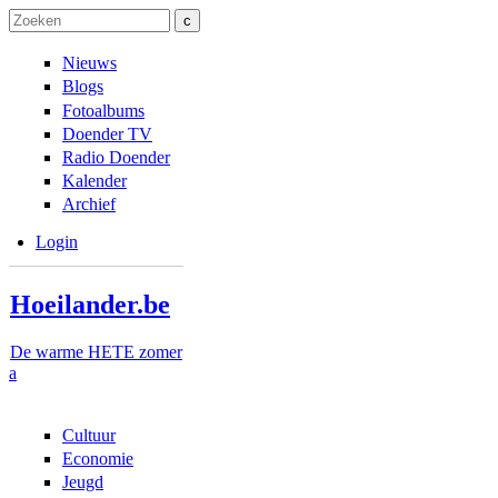
Overslaan en naar de inhoud gaan
Skip to navigation
Zoeken
Zoekveld
Nieuws
Blogs
Fotoalbums
Doender TV
Radio Doender
Kalender
Archief
Login
Hoeilander.be
De warme HETE zomer
a
Cultuur
Economie
Jeugd