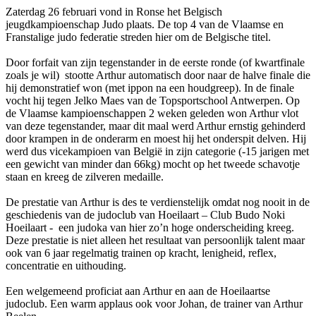
Zaterdag 26 februari vond in Ronse het Belgisch
jeugdkampioenschap Judo plaats. De top 4 van de Vlaamse en
Franstalige judo federatie streden hier om de Belgische titel.
Door forfait van zijn tegenstander in de eerste ronde (of kwartfinale
zoals je wil) stootte Arthur automatisch door naar de halve finale die
hij demonstratief won (met ippon na een houdgreep). In de finale
vocht hij tegen Jelko Maes van de Topsportschool Antwerpen. Op
de Vlaamse kampioenschappen 2 weken geleden won Arthur vlot
van deze tegenstander, maar dit maal werd Arthur ernstig gehinderd
door krampen in de onderarm en moest hij het onderspit delven. Hij
werd dus vicekampioen van België in zijn categorie (-15 jarigen met
een gewicht van minder dan 66kg) mocht op het tweede schavotje
staan en kreeg de zilveren medaille.
De prestatie van Arthur is des te verdienstelijk omdat nog nooit in de
geschiedenis van de judoclub van Hoeilaart – Club Budo Noki
Hoeilaart - een judoka van hier zo’n hoge onderscheiding kreeg.
Deze prestatie is niet alleen het resultaat van persoonlijk talent maar
ook van 6 jaar regelmatig trainen op kracht, lenigheid, reflex,
concentratie en uithouding.
Een welgemeend proficiat aan Arthur en aan de Hoeilaartse
judoclub. Een warm applaus ook voor Johan, de trainer van Arthur