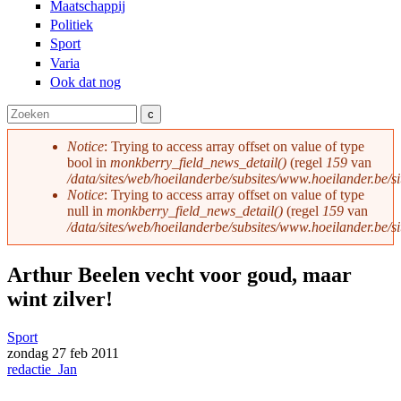
Maatschappij
Politiek
Sport
Varia
Ook dat nog
Zoeken
Zoekveld
Notice
: Trying to access array offset on value of type
bool in
monkberry_field_news_detail()
(regel
159
van
Foutmelding
/data/sites/web/hoeilanderbe/subsites/www.hoeilander.be/s
Notice
: Trying to access array offset on value of type
null in
monkberry_field_news_detail()
(regel
159
van
/data/sites/web/hoeilanderbe/subsites/www.hoeilander.be/s
Arthur Beelen vecht voor goud, maar
wint zilver!
Sport
zondag
27 feb
2011
redactie_Jan