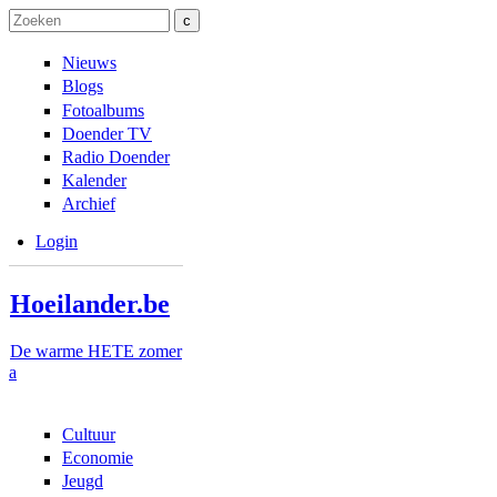
Overslaan en naar de inhoud gaan
Skip to navigation
Zoeken
Zoekveld
Nieuws
Blogs
Fotoalbums
Doender TV
Radio Doender
Kalender
Archief
Login
Hoeilander.be
De warme HETE zomer
a
Cultuur
Economie
Jeugd