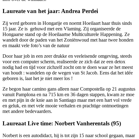
Laureate van het jaar: Andrea Perdei
Zij werd geboren in Hongarije en noemt Hoeilaart haar thuis sinds
15 jaar. Ze is gehuwd met een Vlaming. Zij organiseerde de
Hongaarse stand op de Hoeilaartse Multiculturele Happening. Ze
wandelt door de paden van het Zoniënwoud met haar twee honden
en maakt vele foto’s van de natuur
Door haar job in een zeer drukke en veeleisende omgeving, steeds
voor een computer scherm, realiseerde ze zich dat ze een detox
nodig had en tijd voor zichzelf zocht om te doen waar ze het meest
van houdt : wandelen op de wegen van St Jacob. Eens dat het idée
geboren is, laat het je niet meer los !
Ze begon haar camino gans alleen naar Compostella op 21 augustus
vanuit Pamplona en na 715 km en 36 dagen stappen, kwam ze moe
en met pijn in de knie aan in Santiago maar met een hart vol vrede
en geluk, en met vele mooie verhalen en prachtige ontmoetingen
met andere bedevaarders.
Laureaat Live time: Norbert Vanherentals (95)
Norbert is een autodidact, hij is tot zijn 15 naar school gegaan, maar