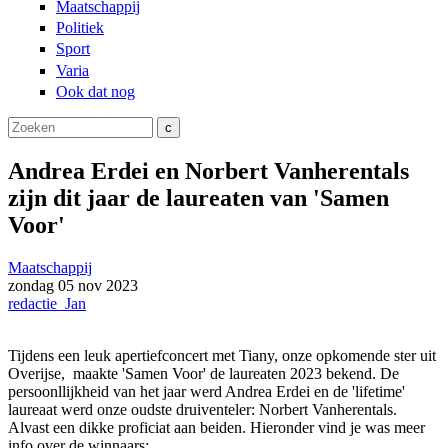
Maatschappij
Politiek
Sport
Varia
Ook dat nog
Zoeken
Zoekveld
Andrea Erdei en Norbert Vanherentals
zijn dit jaar de laureaten van 'Samen
Voor'
Maatschappij
zondag
05 nov
2023
redactie_Jan
Tijdens een leuk apertiefconcert met Tiany, onze opkomende ster uit
Overijse, maakte 'Samen Voor' de laureaten 2023 bekend. De
persoonllijkheid van het jaar werd Andrea Erdei en de 'lifetime'
laureaat werd onze oudste druiventeler: Norbert Vanherentals.
Alvast een dikke proficiat aan beiden. Hieronder vind je was meer
info over de winnaars: