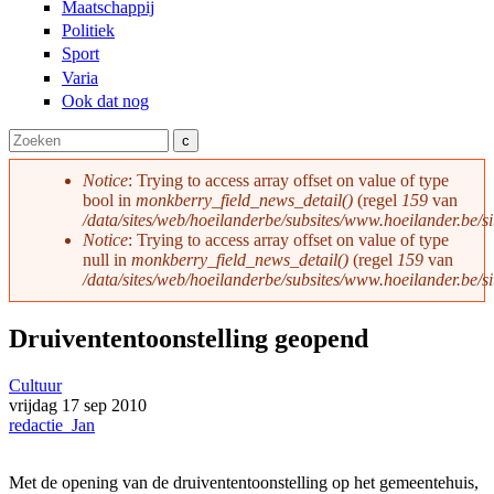
Maatschappij
Politiek
Sport
Varia
Ook dat nog
Zoeken
Zoekveld
Notice
: Trying to access array offset on value of type
bool in
monkberry_field_news_detail()
(regel
159
van
Foutmelding
/data/sites/web/hoeilanderbe/subsites/www.hoeilander.be/s
Notice
: Trying to access array offset on value of type
null in
monkberry_field_news_detail()
(regel
159
van
/data/sites/web/hoeilanderbe/subsites/www.hoeilander.be/s
Druivententoonstelling geopend
Cultuur
vrijdag
17 sep
2010
redactie_Jan
Met de opening van de druivententoonstelling op het gemeentehuis,