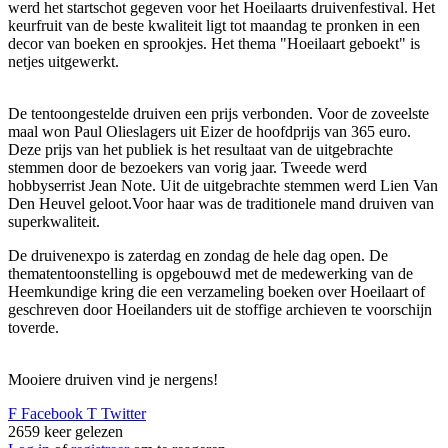
werd het startschot gegeven voor het Hoeilaarts druivenfestival. Het
keurfruit van de beste kwaliteit ligt tot maandag te pronken in een
decor van boeken en sprookjes. Het thema "Hoeilaart geboekt" is
netjes uitgewerkt.
De tentoongestelde druiven een prijs verbonden. Voor de zoveelste
maal won Paul Olieslagers uit Eizer de hoofdprijs van 365 euro.
Deze prijs van het publiek is het resultaat van de uitgebrachte
stemmen door de bezoekers van vorig jaar. Tweede werd
hobbyserrist Jean Note. Uit de uitgebrachte stemmen werd Lien Van
Den Heuvel geloot.Voor haar was de traditionele mand druiven van
superkwaliteit.
De druivenexpo is zaterdag en zondag de hele dag open. De
thematentoonstelling is opgebouwd met de medewerking van de
Heemkundige kring die een verzameling boeken over Hoeilaart of
geschreven door Hoeilanders uit de stoffige archieven te voorschijn
toverde.
Mooiere druiven vind je nergens!
F
Facebook
T
Twitter
2659
keer gelezen