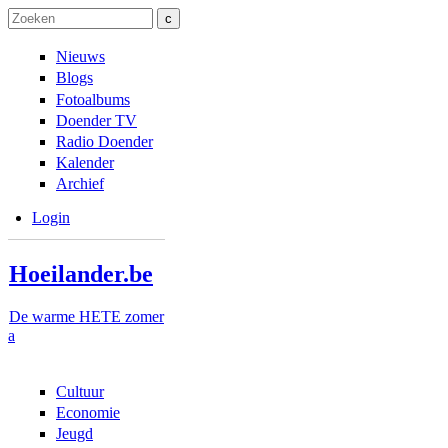
Overslaan en naar de inhoud gaan
Skip to navigation
Zoeken
Zoekveld
Nieuws
Blogs
Fotoalbums
Doender TV
Radio Doender
Kalender
Archief
Login
Hoeilander.be
De warme HETE zomer
a
Cultuur
Economie
Jeugd