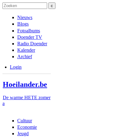
Overslaan en naar de inhoud gaan
Skip to navigation
Zoeken
Zoekveld
Nieuws
Blogs
Fotoalbums
Doender TV
Radio Doender
Kalender
Archief
Login
Hoeilander.be
De warme HETE zomer
a
Cultuur
Economie
Jeugd