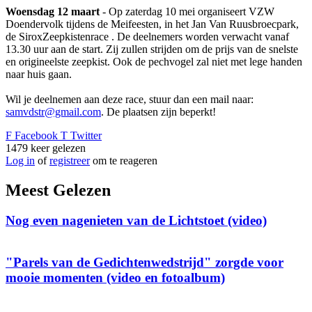
Woensdag 12 maart
- Op zaterdag 10 mei organiseert VZW
Doendervolk tijdens de Meifeesten, in het Jan Van Ruusbroecpark,
de SiroxZeepkistenrace . De deelnemers worden verwacht vanaf
13.30 uur aan de start. Zij zullen strijden om de prijs van de snelste
en origineelste zeepkist. Ook de pechvogel zal niet met lege handen
naar huis gaan.
Wil je deelnemen aan deze race, stuur dan een mail naar:
samvdstr@gmail.com
. De plaatsen zijn beperkt!
F
Facebook
T
Twitter
1479
keer gelezen
Log in
of
registreer
om te reageren
Meest Gelezen
Nog even nagenieten van de Lichtstoet (video)
"Parels van de Gedichtenwedstrijd" zorgde voor
mooie momenten (video en fotoalbum)