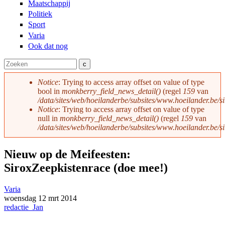
Maatschappij
Politiek
Sport
Varia
Ook dat nog
Zoeken
Zoekveld
Notice
: Trying to access array offset on value of type
bool in
monkberry_field_news_detail()
(regel
159
van
Foutmelding
/data/sites/web/hoeilanderbe/subsites/www.hoeilander.be/s
Notice
: Trying to access array offset on value of type
null in
monkberry_field_news_detail()
(regel
159
van
/data/sites/web/hoeilanderbe/subsites/www.hoeilander.be/s
Nieuw op de Meifeesten:
SiroxZeepkistenrace (doe mee!)
Varia
woensdag
12 mrt
2014
redactie_Jan